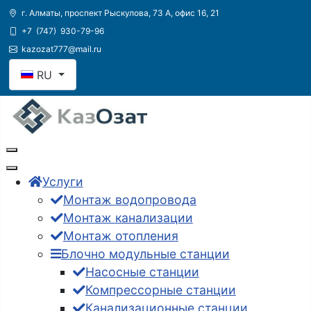
г. Алматы, проспект Рыскулова, 73 А, офис 16, 21
+7
(747)
930-79-96
kazozat777@mail.ru
Выберите язык
RU
Услуги
Монтаж водопровода
Монтаж канализации
Монтаж отопления
Блочно модульные станции
Насосные станции
Компрессорные станции
Канализационные станции